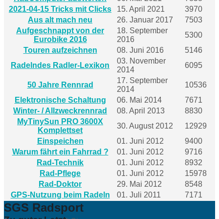
2021-04-15 Tricks mit Clicks
15. April 2021
3970
Aus alt mach neu
26. Januar 2017
7503
Aufgeschnappt von der
18. September
5300
Eurobike 2016
2016
Touren aufzeichnen
08. Juni 2016
5146
03. November
Radelndes Radler-Lexikon
6095
2014
17. September
50 Jahre Rennrad
10536
2014
Elektronische Schaltung
06. Mai 2014
7671
Winter- / Allzweckrennrad
08. April 2013
8830
MyTinySun PRO 3600X
30. August 2012
12929
Komplettset
Einspeichen
01. Juni 2012
9400
Warum fährt ein Fahrrad ?
01. Juni 2012
9716
Rad-Technik
01. Juni 2012
8932
Rad-Pflege
01. Juni 2012
15978
Rad-Doktor
29. Mai 2012
8548
GPS-Nutzung beim Radeln
01. Juli 2011
7171
SGS Radsport