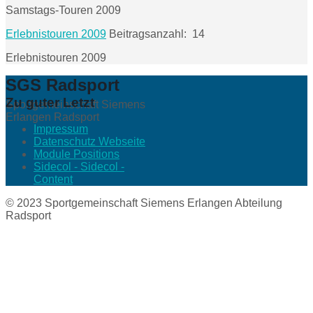
Samstags-Touren 2009
Erlebnistouren 2009
Beitragsanzahl: 14
Erlebnistouren 2009
SGS Radsport
Zu guter Letzt
Sportgemeinschaft Siemens
Erlangen Radsport
Impressum
Datenschutz Webseite
Module Positions
Sidecol - Sidecol -
Content
© 2023 Sportgemeinschaft Siemens Erlangen Abteilung
Radsport