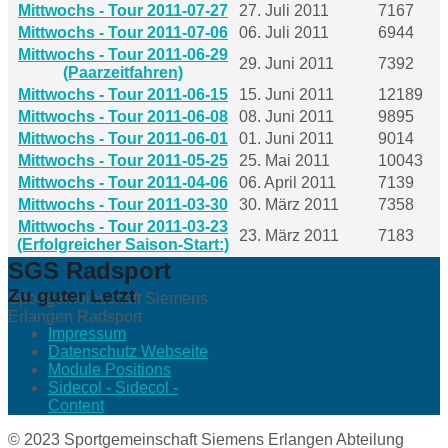
Mittwochs - Tour 2011-07-27
27. Juli 2011
7167
Mittwochs - Tour 2011-07-06
06. Juli 2011
6944
Mittwochs - Tour 2011-06-29
29. Juni 2011
7392
(Paarzeitfahren)
Mittwochs - Tour 2011-06-15
15. Juni 2011
12189
Mittwochs - Tour 2011-06-08
08. Juni 2011
9895
Mittwochs - Tour 2011-06-01
01. Juni 2011
9014
Mittwochs - Tour 2011-05-25
25. Mai 2011
10043
Mittwochs - Tour 2011-04-06
06. April 2011
7139
Mittwochs - Tour 2011-03-30
30. März 2011
7358
Mittwochs - Tour 2011-03-23
23. März 2011
7183
(Erfolgreicher Saison-Start:)
SGS Radsport
Zu guter Letzt
Sportgemeinschaft Siemens
Erlangen Radsport
Impressum
Datenschutz Webseite
Module Positions
Sidecol - Sidecol -
Content
© 2023 Sportgemeinschaft Siemens Erlangen Abteilung