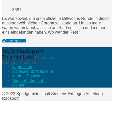
3681
Es war soweit, die erste offizielle Mittwochs-Runde in dieser
aussergewöhnlichen Coronazeit stand an. Um so mehr
waren wir erstaunt, als sich am Start nur Thilo und meiner
eins eingefunden haben. Wo war der Rest?
Weiterlesen …
SGS Radsport
Zu guter Letzt
Sportgemeinschaft Siemens
Erlangen Radsport
Impressum
Datenschutz Webseite
Module Positions
Sidecol - Sidecol -
Content
© 2023 Sportgemeinschaft Siemens Erlangen Abteilung
Radsport