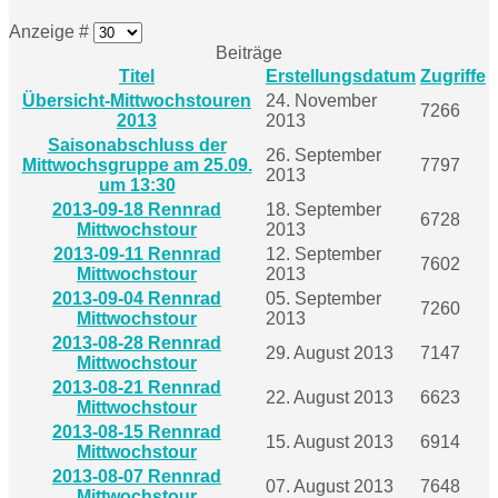
Anzeige #
Beiträge
Titel
Erstellungsdatum
Zugriffe
Übersicht-Mittwochstouren
24. November
7266
2013
2013
Saisonabschluss der
26. September
Mittwochsgruppe am 25.09.
7797
2013
um 13:30
2013-09-18 Rennrad
18. September
6728
Mittwochstour
2013
2013-09-11 Rennrad
12. September
7602
Mittwochstour
2013
2013-09-04 Rennrad
05. September
7260
Mittwochstour
2013
2013-08-28 Rennrad
29. August 2013
7147
Mittwochstour
2013-08-21 Rennrad
22. August 2013
6623
Mittwochstour
2013-08-15 Rennrad
15. August 2013
6914
Mittwochstour
2013-08-07 Rennrad
07. August 2013
7648
Mittwochstour