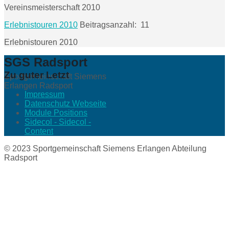
Vereinsmeisterschaft 2010
Erlebnistouren 2010
Beitragsanzahl: 11
Erlebnistouren 2010
SGS Radsport
Zu guter Letzt
Sportgemeinschaft Siemens
Erlangen Radsport
Impressum
Datenschutz Webseite
Module Positions
Sidecol - Sidecol -
Content
© 2023 Sportgemeinschaft Siemens Erlangen Abteilung
Radsport