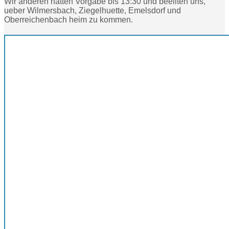
Wir anderen hatten Vorgabe bis 13:30 und beeilten uns,
ueber Wilmersbach, Ziegelhuette, Emelsdorf und
Oberreichenbach heim zu kommen.