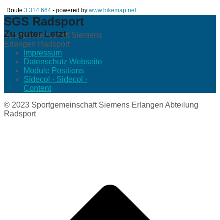
Route
3.314.664
- powered by
www.bikemap.net
SGS Radsport
Zu guter Letzt
Sportgemeinschaft Siemens
Erlangen Radsport
Impressum
Datenschutz Webseite
Module Positions
Sidecol - Sidecol -
Content
© 2023 Sportgemeinschaft Siemens Erlangen Abteilung
Radsport