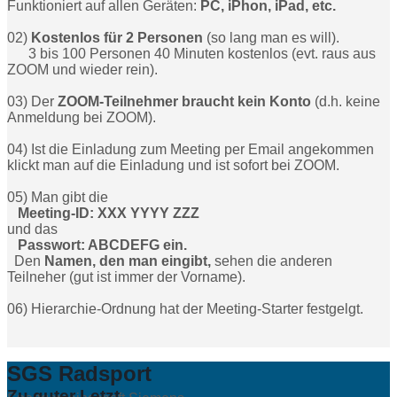
Funktioniert auf allen Geräten:
PC, iPhon, iPad, etc.
02)
Kostenlos für 2 Personen
(so lang man es will).
3 bis 100 Personen 40 Minuten kostenlos
(evt. raus aus
ZOOM und wieder rein).
03) Der
ZOOM-Teilnehmer braucht kein Konto
(d.h. keine
Anmeldung bei ZOOM).
04) Ist die Einladung zum Meeting per Email angekommen
klickt man auf die Einladung und ist sofort bei ZOOM.
05) Man gibt die
Meeting-ID: XXX YYYY ZZZ
und das
Passwort: ABCDEFG ein.
Den
Namen, den man eingibt,
sehen die anderen
Teilneher (gut ist immer der Vorname).
06) Hierarchie-Ordnung hat der Meeting-Starter festgelgt.
SGS Radsport
Zu guter Letzt