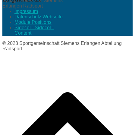
Sportgemeinschaft Siemens
Erlangen Radsport
Impressum
Datenschutz Webseite
Module Positions
Sidecol - Sidecol -
Content
© 2023 Sportgemeinschaft Siemens Erlangen Abteilung
Radsport