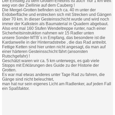
Der Einstieg zu dem Grotten-Erlebnis ist auch nur 1 km weit
weg von der Ziellinie auf dem Cauberg !
Die Mergel-Grotten befinden sich ca. 40 m unter der
Erdoberfläche und erstrecken sich mit Strecken und Gängen
über 70 km. In dieser Gesteinsschicht wurde und wird noch
immer der Kalkstein als Baumaterial in Quadern abgebaut.
Also erst mal 160 Stufen Wendeltreppe runter, nach einer
Sicherheitsinstruktion nahmen wir 15 Radler unten
unsere Sonder-MTB´s in Empfang, das besondere ist die
Kardanwelle in der Hinterradstrebe , die das Rad antreibt.
Fettige Ketten sind hier unten nicht angesagt, da man auf
einer härteren Gesteinsschicht fährt (ansonsten
Rutschgefahr) !
Geschätzt waren wir ca. 5 km unterwegs, es gab viele
Stopps mit Erklärungen des Guide zu der Historie der
Grotten.
Es war mal etwas anderes unter Tage Rad zu fahren, die
Gänge sind nicht beleuchtet,
man hat nur sein eigenes Licht am Radlenker, auf jeden Fall
ein Spaßfaktor.