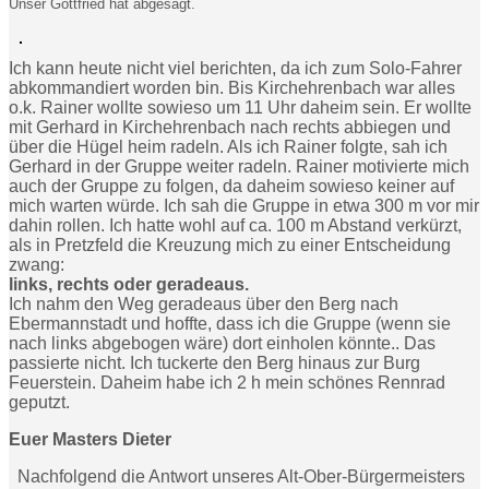
Unser Gottfried hat abgesagt.
Ich kann heute nicht viel berichten, da ich zum Solo-Fahrer
abkommandiert worden bin. Bis Kirchehrenbach war alles
o.k. Rainer wollte sowieso um 11 Uhr daheim sein. Er wollte
mit Gerhard in Kirchehrenbach nach rechts abbiegen und
über die Hügel heim radeln. Als ich Rainer folgte, sah ich
Gerhard in der Gruppe weiter radeln. Rainer motivierte mich
auch der Gruppe zu folgen, da daheim sowieso keiner auf
mich warten würde. Ich sah die Gruppe in etwa 300 m vor mir
dahin rollen. Ich hatte wohl auf ca. 100 m Abstand verkürzt,
als in Pretzfeld die Kreuzung mich zu einer Entscheidung
zwang:
links, rechts oder geradeaus.
Ich nahm den Weg geradeaus über den Berg nach
Ebermannstadt und hoffte, dass ich die Gruppe (wenn sie
nach links abgebogen wäre) dort einholen könnte.. Das
passierte nicht. Ich tuckerte den Berg hinaus zur Burg
Feuerstein. Daheim habe ich 2 h mein schönes Rennrad
geputzt.
Euer Masters Dieter
Nachfolgend die Antwort unseres Alt-Ober-Bürgermeisters