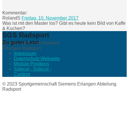
Kommentar:
RolandS
Freitag, 10. November 2017
Was ist mit den Master los? Gibt es heute kein Bild von Kaffe
& Kuchen?
SGS Radsport
Zu guter Letzt
Sportgemeinschaft Siemens
Erlangen Radsport
Impressum
Datenschutz Webseite
Module Positions
Sidecol - Sidecol -
Content
© 2023 Sportgemeinschaft Siemens Erlangen Abteilung
Radsport